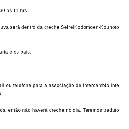
30 as 11 hrs
huva será dentro da creche SeireiKodomoen-Kounoto
ria e os pais.
il ou telefone para a associação de intercambio inte
o.
lhos, então não haverá creche no dia. Teremos traduto