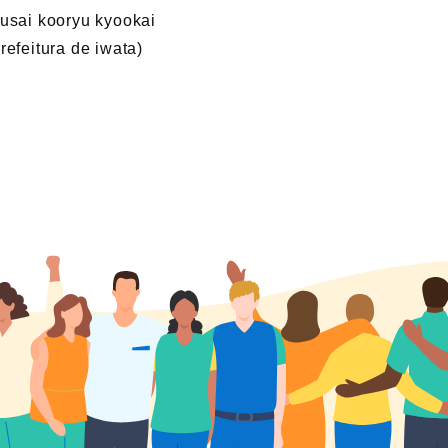
kusai kooryu kyookai
refeitura de iwata)