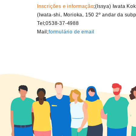
Inscrições e informação
;(Issya) Iwata Ko
(Iwata-shi, Morioka, 150 2º andar da subp
Tel;0538-37-4988
Mail;
formulário de email