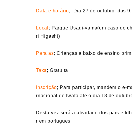
Data e horário
; Dia 27 de outubro das 9:
Local
; Parque Usagi-yama(em caso de c
ri Higashi)
Para as
; Crianças a baixo de ensino prima
Taxa
; Gratuita
Inscrição
; Para participar, mandem o e-ma
rnacional de Iwata ate o dia 18 de outubr
Desta vez será a atividade dos pais e fi
r em português.