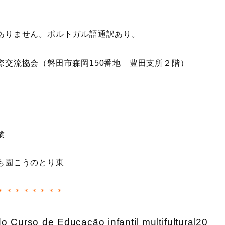
ありません。ポルトガル語通訳あり。
交流協会（磐田市森岡150番地 豊田支所２階）
業
も園こうのとり東
＊＊＊＊＊＊＊＊
o Curso de Educação infantil multifultural20