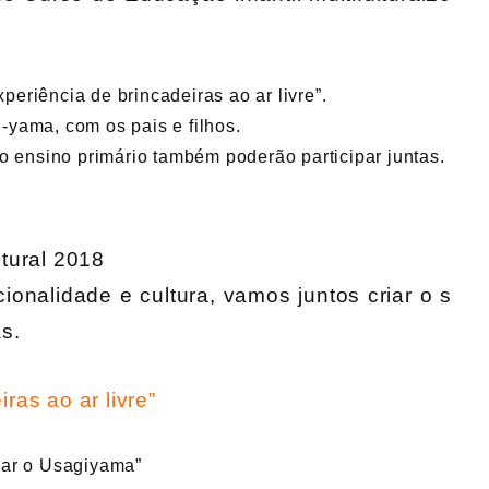
eriência de brincadeiras ao ar livre”.
-yama, com os pais e filhos.
do ensino primário também poderão participar juntas.
ltural 2018
ionalidade e cultura, vamos juntos criar o s
as.
ras ao ar livre”
iar o Usagiyama”