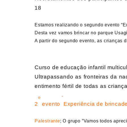
18
Estamos realizando o segundo evento “Exp
Desta vez vamos brincar no parque Usagi
A partir do segundo evento, as crianças 
Curso de educação infantil multicu
Ultrapassando as fronteiras da nac
entimento fértil de todas as crianç
o
“
2
evento
Experiência de brincadei
Palestrante
; O grupo “Vamos todos aprec