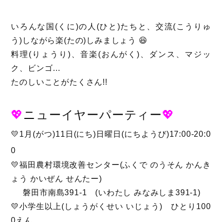
いろんな国(くに)の人(ひと)たちと、交流(こうりゅ
う)しながら楽(たの)しみましょう 😆
料理(りょうり)、音楽(おんがく)、ダンス、マジッ
ク、ビンゴ…
たのしいことがたくさん!!
💖
ニ
ューイヤーパーティー
💖
💛1月(がつ)11日(にち)日曜日(にちようび)17:00-20:0
0
💛福田農村環境改善センター(ふくで のうそん かんき
ょう かいぜん せんたー)
磐田市南島391-1 (いわたし みなみしま391-1)
💛小学生以上(しょうがくせい いじょう) ひとり100
0えん