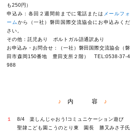
も250円）
申込み：各回２週間前までに電話または
メールフォ
ーム
から（一社）磐田国際交流協会にお申込みくだ
さい。
その他：託児あり ポルトガル語通訳あり
お申込み・お問合せ：（一社）磐田国際交流協会（磐
田市森岡150番地 豊田支所２階） TEL:0538-37-4
988
♪
内 容
♪
１
8/4 楽しんじゃおう!コミュニケーション遊び
聖隷こども園こうのとり東 園長 勝又みさ子氏